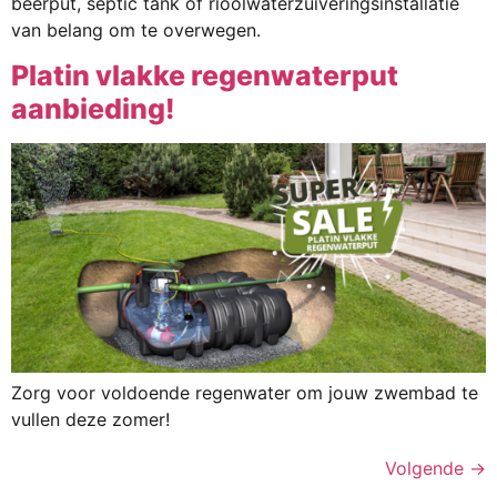
beerput, septic tank of rioolwaterzuiveringsinstallatie
van belang om te overwegen.
Platin vlakke regenwaterput
aanbieding!
Zorg voor voldoende regenwater om jouw zwembad te
vullen deze zomer!
Volgende
→