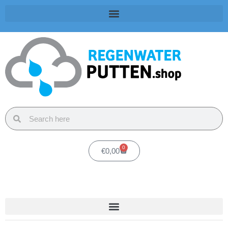
0
€
0,00