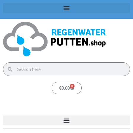
0
€
0,00