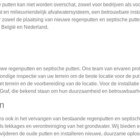
utten kan niet worden overschat, zowel voor bedrijven als voor
nt en milieuvriendelijk afvalwatersysteem, een betrouwbare ins
oor zowel de plaatsing van nieuwe regenputten en septische putt
l België en Nederland.
euwe regenputten en septische putten. Ons team van ervaren pro
rondige inspectie van uw terrein om de beste locatie voor de pu
 terrein en de voorbereiding van de locatie. Voor de installati
Graf, die bekend staan om hun duurzaamheid en betrouwbaarh
en
ons ook in het vervangen van bestaande regenputten en septisch
 lekkages en verontreiniging van het grondwater. Wij bieden ee
rwijderen de oude putten en installeren nieuwe, duurzame oplos