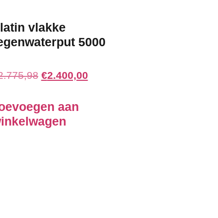
latin vlakke
egenwaterput 5000
2.775,98
€
2.400,00
oevoegen aan
inkelwagen