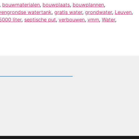
,
bouwmaterialen
,
bouwplaats
,
bouwplannen
,
vengrondse watertank
,
gratis water
,
grondwater
,
Leuven
,
000 liter
,
septische put
,
verbouwen
,
vmm
,
Water
,