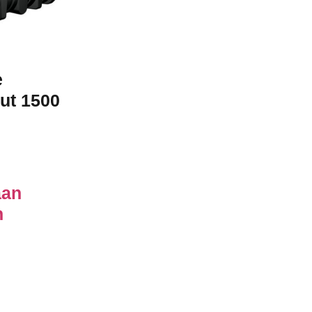
e
ut 1500
aan
n