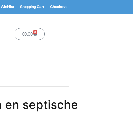
Wishlist
Shopping Cart
Checkout
0
€
0,00
n en septische