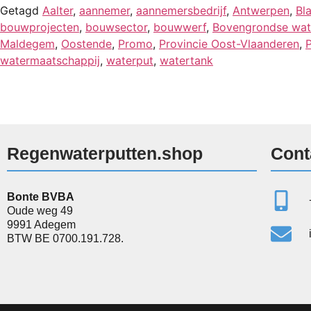
Getagd
Aalter
,
aannemer
,
aannemersbedrijf
,
Antwerpen
,
Bl
bouwprojecten
,
bouwsector
,
bouwwerf
,
Bovengrondse wat
Maldegem
,
Oostende
,
Promo
,
Provincie Oost-Vlaanderen
,
watermaatschappij
,
waterput
,
watertank
Regenwaterputten.shop
Cont
Bonte BVBA
Oude weg 49
9991 Adegem
BTW BE 0700.191.728.