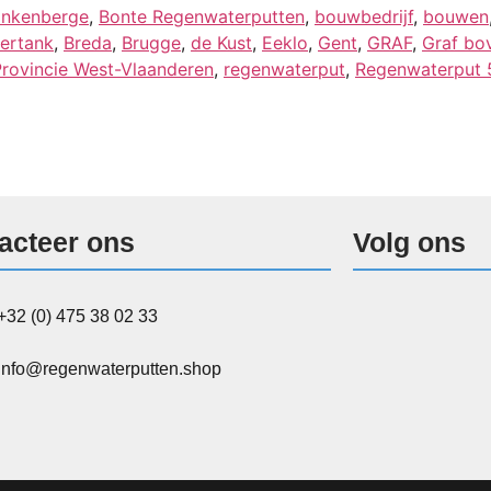
ankenberge
,
Bonte Regenwaterputten
,
bouwbedrijf
,
bouwen
ertank
,
Breda
,
Brugge
,
de Kust
,
Eeklo
,
Gent
,
GRAF
,
Graf bo
Provincie West-Vlaanderen
,
regenwaterput
,
Regenwaterput 5
acteer ons
Volg ons
+32 (0) 475 38 02 33
info@regenwaterputten.shop