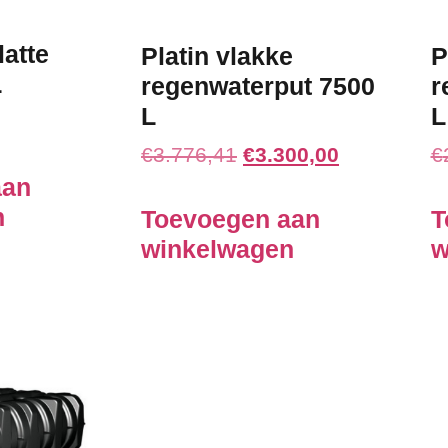
latte
Platin vlakke
P
L
regenwaterput 7500
r
L
L
€
3.776,41
€
3.300,00
€
aan
n
Toevoegen aan
T
winkelwagen
w