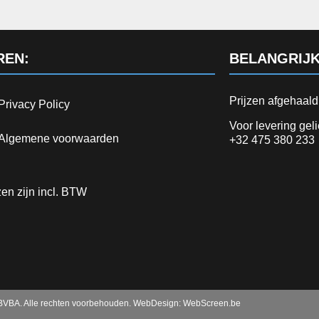
REN:
BELANGRIJK
Prijzen afgehaal
Privacy Policy
Voor levering gel
Algemene voorwaarden
+32 475 380 233
jzen zijn incl. BTW
VBA. Alle rechten voorbehouden. WebDesign:
WebScreen.be