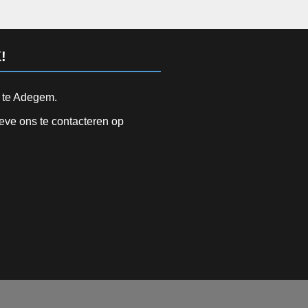
!
d te Adegem.
ieve ons te contacteren op