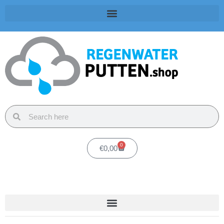
0
€
0,00