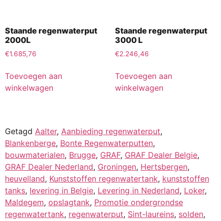
Staande regenwaterput
Staande regenwaterput
2000L
3000 L
€
1.685,76
€
2.246,46
Toevoegen aan
Toevoegen aan
winkelwagen
winkelwagen
Getagd
Aalter
,
Aanbieding regenwaterput
,
Blankenberge
,
Bonte Regenwaterputten
,
bouwmaterialen
,
Brugge
,
GRAF
,
GRAF Dealer Belgie
,
GRAF Dealer Nederland
,
Groningen
,
Hertsbergen
,
heuvelland
,
Kunststoffen regenwatertank
,
kunststoffen
tanks
,
levering in Belgie
,
Levering in Nederland
,
Loker
,
Maldegem
,
opslagtank
,
Promotie ondergrondse
regenwatertank
,
regenwaterput
,
Sint-laureins
,
solden
,