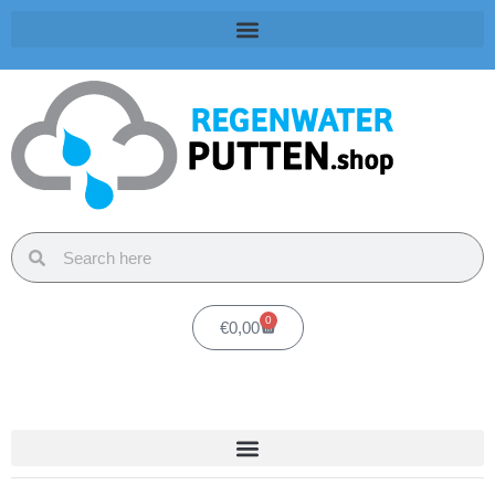
0
€
0,00