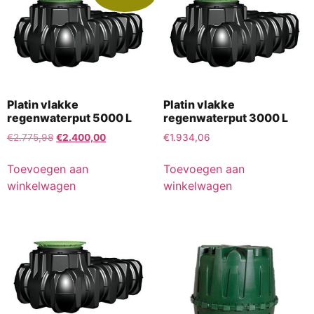
Platin vlakke
Platin vlakke
regenwaterput 5000 L
regenwaterput 3000 L
€
2.775,98
€
2.400,00
€
1.934,06
Toevoegen aan
Toevoegen aan
winkelwagen
winkelwagen