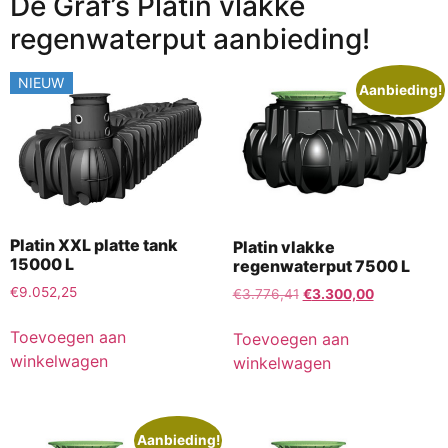
De Graf’s Platin vlakke
regenwaterput aanbieding!
NIEUW
Aanbieding!
Platin XXL platte tank
Platin vlakke
15000 L
regenwaterput 7500 L
€
9.052,25
€
3.776,41
€
3.300,00
Toevoegen aan
Toevoegen aan
winkelwagen
winkelwagen
Aanbieding!