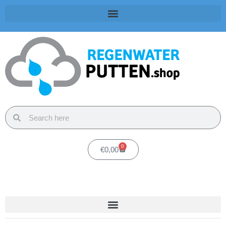
0
€
0,00