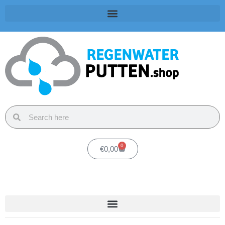
0
€
0,00