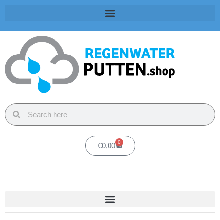
0
€
0,00