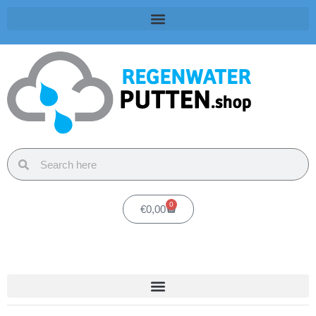
0
€
0,00