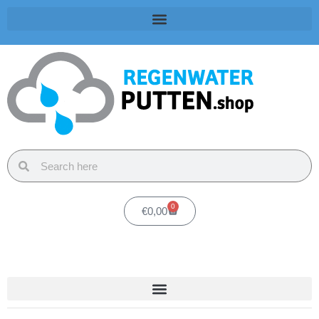
0
€
0,00