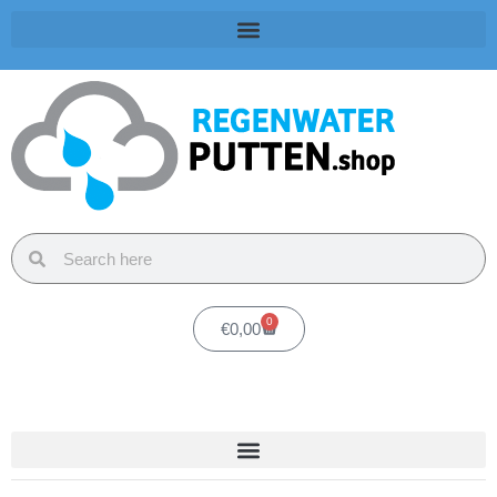
0
€
0,00