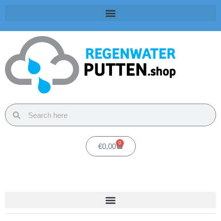
0
€
0,00