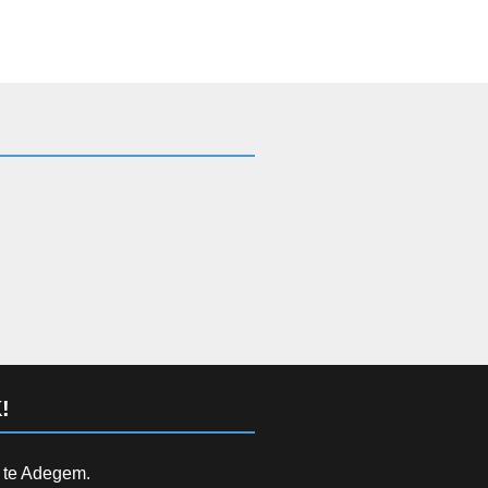
!
d te Adegem.