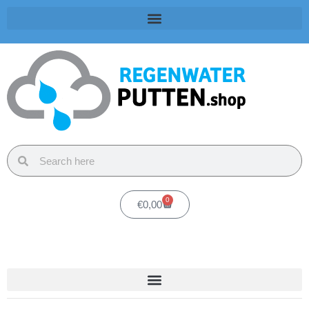
0
€
0,00