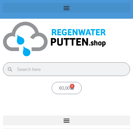
0
€
0,00