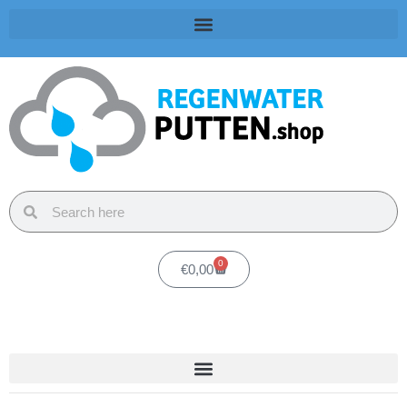
0
€
0,00