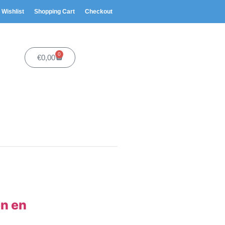
Wishlist
Shopping Cart
Checkout
0
€
0,00
en en