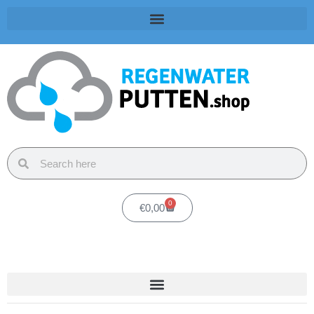
0
€
0,00