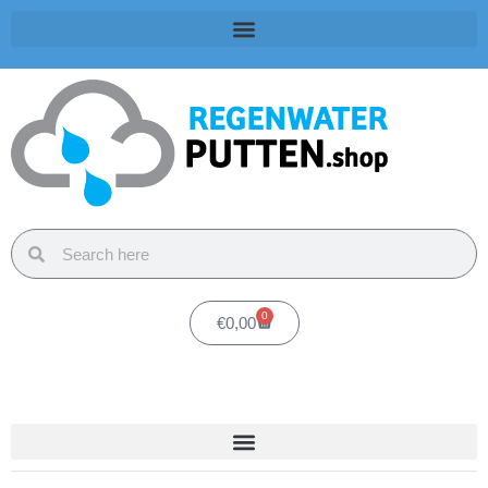
0
€
0,00