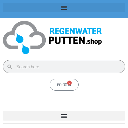
0
€
0,00