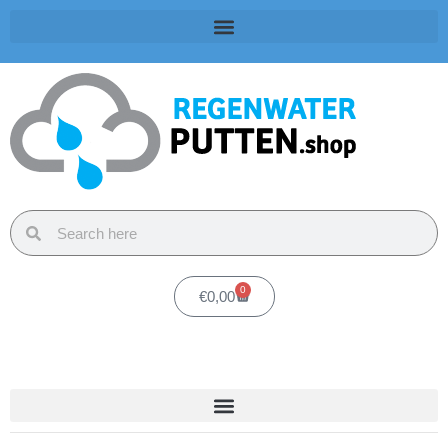
0
€
0,00