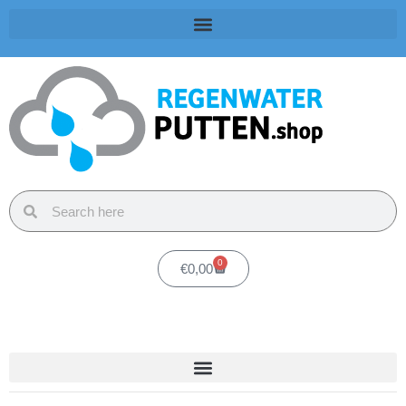
0
€
0,00