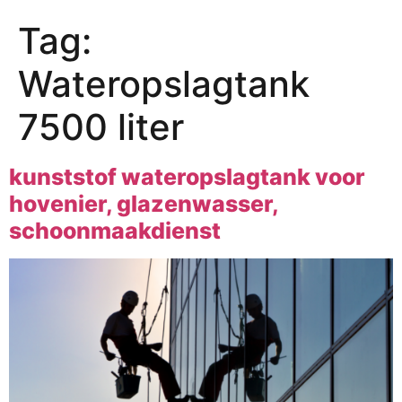
Tag:
Wateropslagtank
7500 liter
kunststof wateropslagtank voor
hovenier, glazenwasser,
schoonmaakdienst