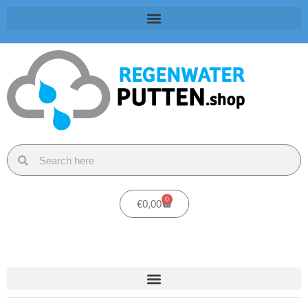
0
€
0,00