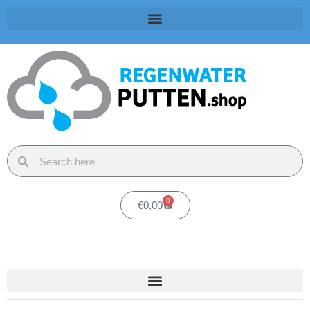
0
€
0,00