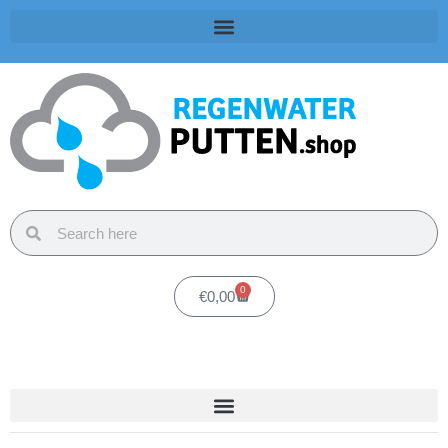
0
€
0,00