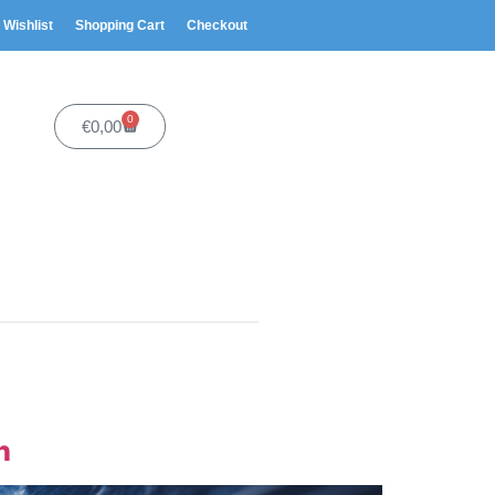
Wishlist
Shopping Cart
Checkout
0
€
0,00
h