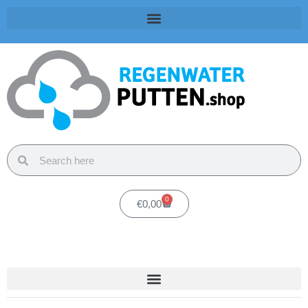
0
€
0,00