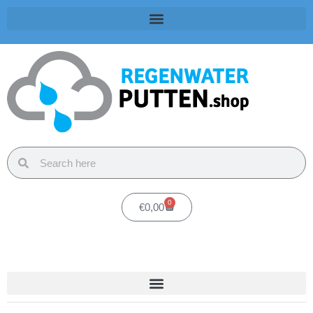
0
€
0,00