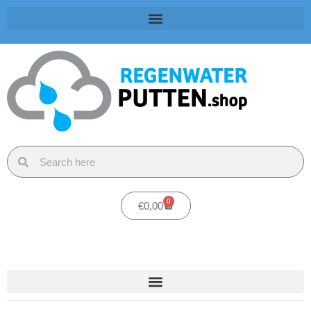
0
€
0,00