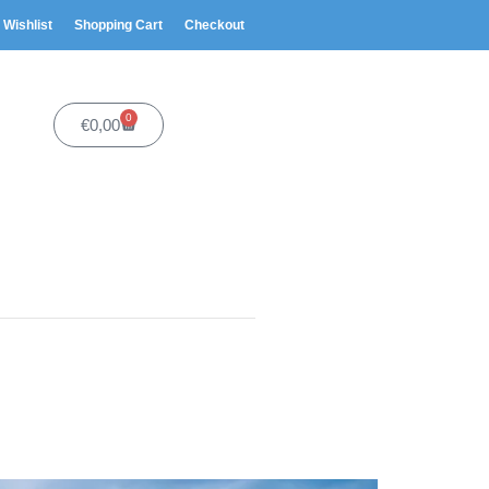
Wishlist
Shopping Cart
Checkout
0
€
0,00