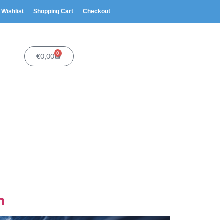
Wishlist
Shopping Cart
Checkout
0
€
0,00
h