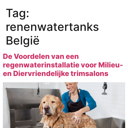
Tag:
renenwatertanks
België
De Voordelen van een
regenwaterinstallatie voor Milieu-
en Diervriendelijke trimsalons