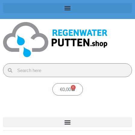
0
€
0,00