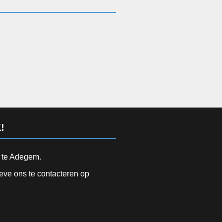
!
d te Adegem.
ieve ons te contacteren op