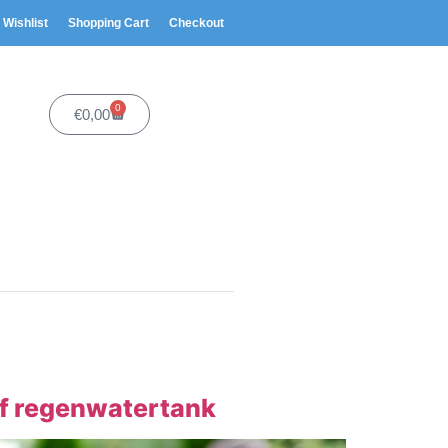
Wishlist
Shopping Cart
Checkout
0
€
0,00
of regenwatertank