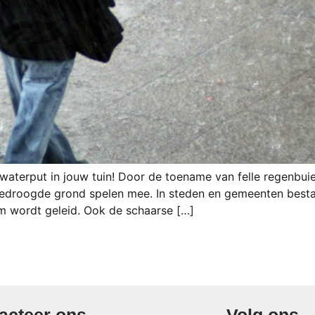
waterput in jouw tuin! Door de toename van felle regenbui
edroogde grond spelen mee. In steden en gemeenten bestaa
em wordt geleid. Ook de schaarse […]
acteer ons
Volg ons