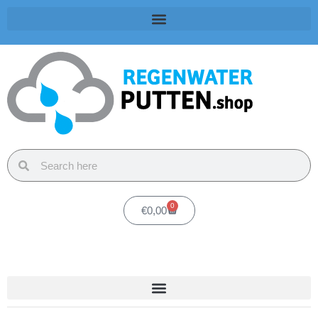
0
€
0,00