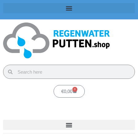
0
€
0,00