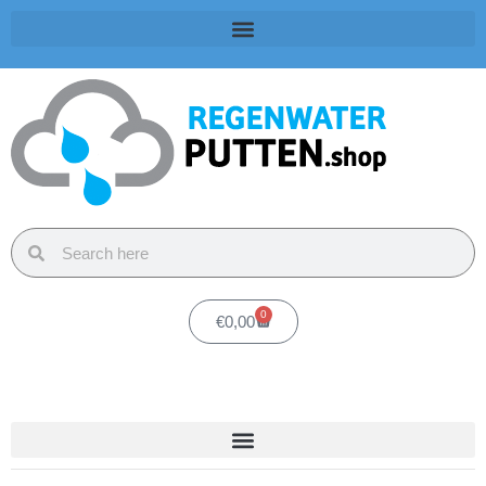
0
€
0,00