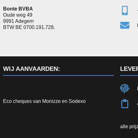
Bonte BVBA
Oude weg 49
9991 Adegem
BTW BE 0700.191.728.
WIJ AANVAARDEN:
LEVE
Eco cheques van Monizze en Sodexo
alle pri