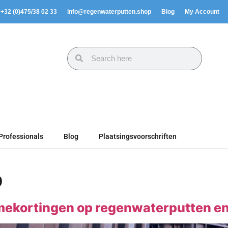
. +32 (0)475/38 02 33
info@regenwaterputten.shop
Blog
My Account
Professionals
Blog
Plaatsingsvoorschriften
p
olumekortingen op regenwaterputten e