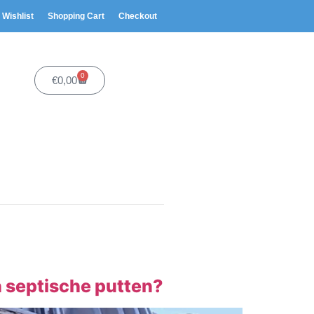
Wishlist
Shopping Cart
Checkout
0
€
0,00
n septische putten?