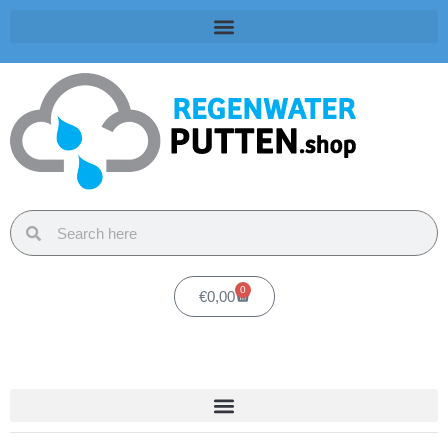
0
€
0,00