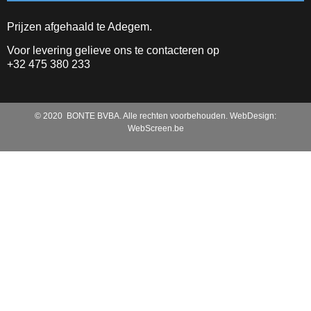
Prijzen afgehaald te Adegem.
Voor levering gelieve ons te contacteren op
+32 475 380 233
© 2020 BONTE BVBA. Alle rechten voorbehouden. WebDesign:
WebScreen.be