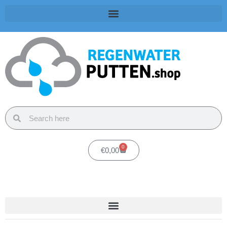
0
€
0,00