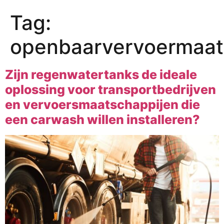
Tag:
openbaarvervoermaat
Zijn regenwatertanks de ideale
oplossing voor transportbedrijven
en vervoersmaatschappijen die
een carwash willen installeren?