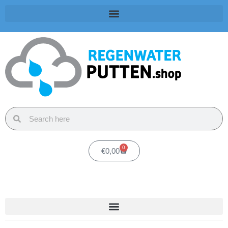
0
€
0,00