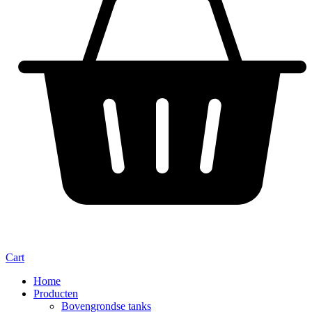
Cart
Home
Producten
Bovengrondse tanks