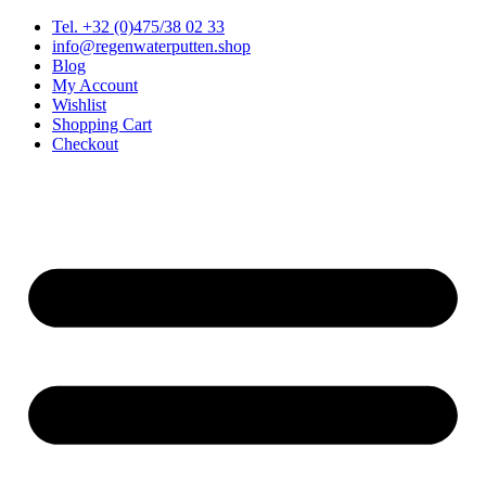
Spring
Tel. +32 (0)475/38 02 33
naar
info@regenwaterputten.shop
de
Blog
inhoud
My Account
Wishlist
Shopping Cart
Checkout