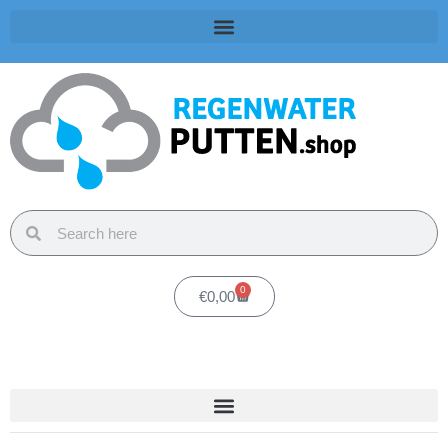
0
€
0,00