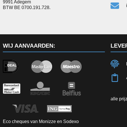
9991 Adegem
BTW BE 0700.191.728.
WIJ AANVAARDEN:
LEVE
alle pri
Eco cheques van Monizze en Sodexo