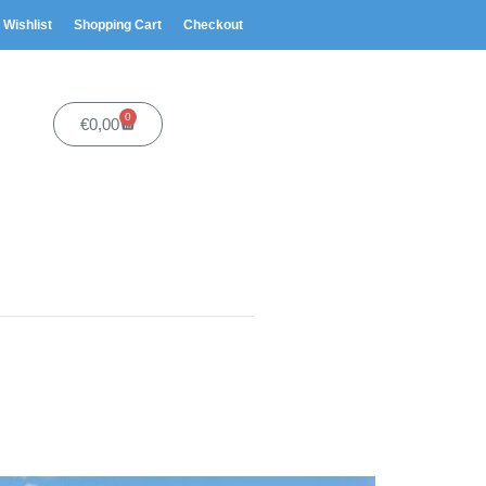
Wishlist
Shopping Cart
Checkout
0
€
0,00