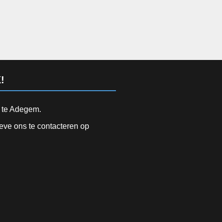
!
d te Adegem.
ieve ons te contacteren op