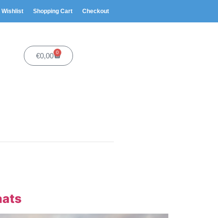
Wishlist
Shopping Cart
Checkout
0
€
0,00
aats