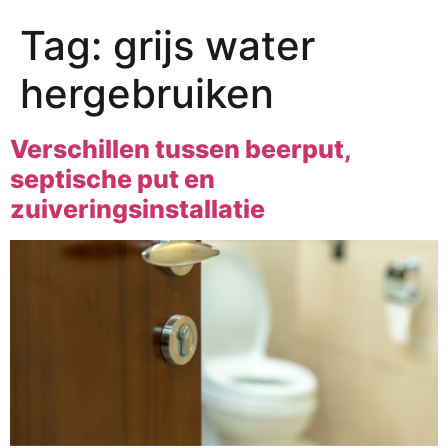
Tag:
grijs water
hergebruiken
Verschillen tussen beerput,
septische put en
zuiveringsinstallatie