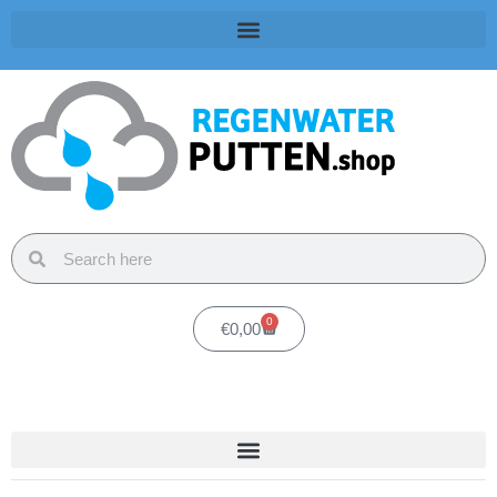
0
€
0,00