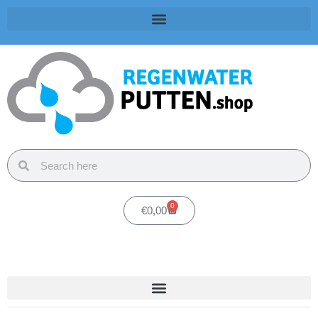
0
€
0,00