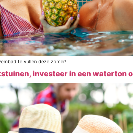
embad te vullen deze zomer!
stuinen, investeer in een waterton 