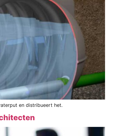
terput en distribueert het.
chitecten