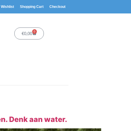
Wishlist
Shopping Cart
Checkout
0
€
0,00
n. Denk aan water.