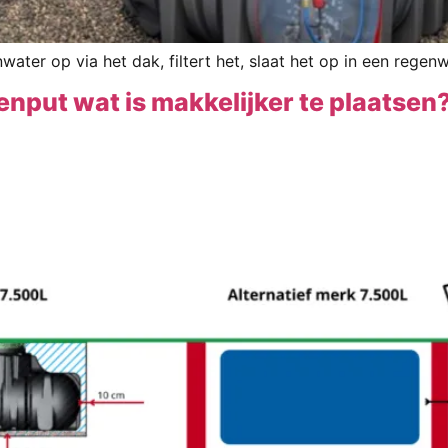
r op via het dak, filtert het, slaat het op in een regenwa
nput wat is makkelijker te plaatsen