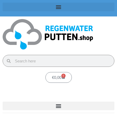
0
€
0,00