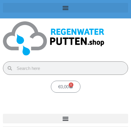
0
€
0,00